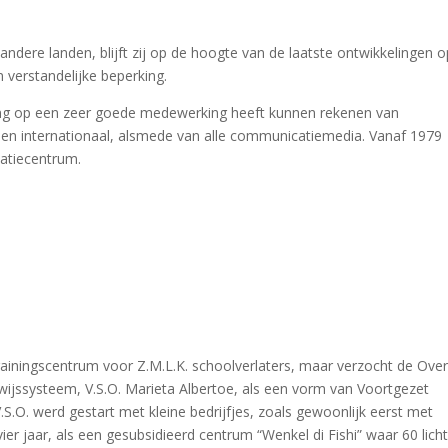
ndere landen, blijft zij op de hoogte van de laatste ontwikkelingen o
 verstandelijke beperking.
chting op een zeer goede medewerking heeft kunnen rekenen van
en internationaal, alsmede van alle communicatiemedia. Vanaf 1979
atiecentrum.
rainingscentrum voor Z.M.L.K. schoolverlaters, maar verzocht de Ove
rwijssysteem, V.S.O. Marieta Albertoe, als een vorm van Voortgezet
.S.O. werd gestart met kleine bedrijfjes, zoals gewoonlijk eerst met
 vier jaar, als een gesubsidieerd centrum “Wenkel di Fishi” waar 60 lich