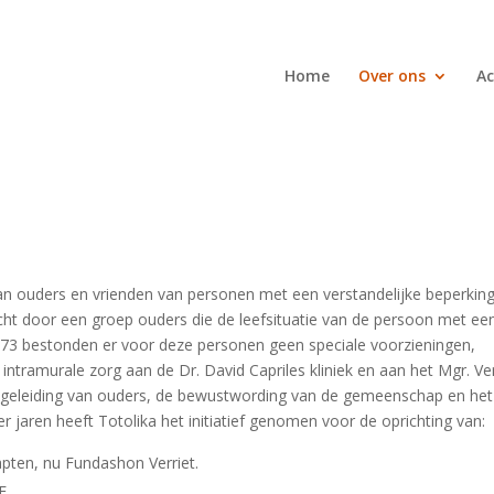
Home
Over ons
Ac
an ouders en vrienden van personen met een verstandelijke beperking
ht door een groep ouders die de leefsituatie van de persoon met ee
1973 bestonden er voor deze personen geen speciale voorzieningen,
ntramurale zorg aan de Dr. David Capriles kliniek en aan het Mgr. Ver
 begeleiding van ouders, de bewustwording van de gemeenschap en het
r jaren heeft Totolika het initiatief genomen voor de oprichting van:
apten, nu Fundashon Verriet.
E.