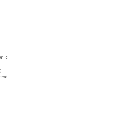
r lid
g
wend