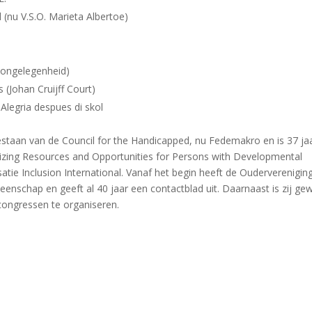
(nu V.S.O. Marieta Albertoe)
oongelegenheid)
 (Johan Cruijff Court)
Alegria despues di skol
staan van de Council for the Handicapped, nu Fedemakro en is 37 jaa
izing Resources and Opportunities for Persons with Developmental
tie Inclusion International. Vanaf het begin heeft de Ouderverenigin
enschap en geeft al 40 jaar een contactblad uit. Daarnaast is zij ge
congressen te organiseren.