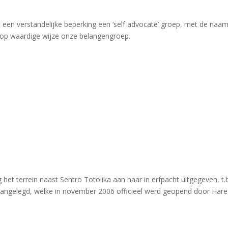
een verstandelijke beperking een ‘self advocate’ groep, met de naa
o op waardige wijze onze belangengroep.
et terrein naast Sentro Totolika aan haar in erfpacht uitgegeven, t.b
ld aangelegd, welke in november 2006 officieel werd geopend door Hare