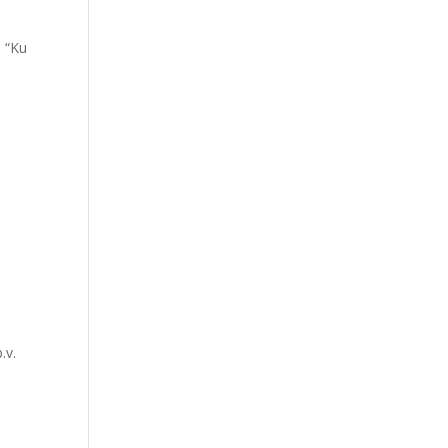
m “Ku
.v.