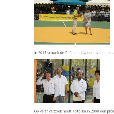
In 2013 schonk de Refineria Isla een overkapping
Op veler verzoek heeft Totolika in 2008 een pilo