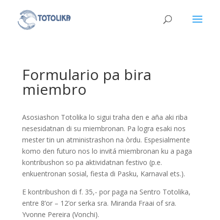
Formulario pa bira
miembro
Asosiashon Totolika lo sigui traha den e aña aki riba
nesesidatnan di su miembronan. Pa logra esaki nos
mester tin un atministrashon na òrdu. Espesialmente
komo den futuro nos lo invitá miembronan ku a paga
kontribushon so pa aktividatnan festivo (p.e.
enkuentronan sosial, fiesta di Pasku, Karnaval ets.).
E kontribushon di f. 35,- por paga na Sentro Totolika,
entre 8’or – 12’or serka sra. Miranda Fraai of sra.
Yvonne Pereira (Vonchi).